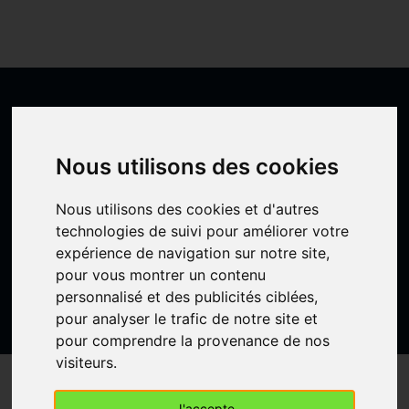
Prêt à vous connecter ?
Nous utilisons des cookies
Inscrivez-vous dès maintenant et accédez à un
réseau qui transformera vos connexions en
succès.
Nous utilisons des cookies et d'autres
technologies de suivi pour améliorer votre
Créer un compte gratuit
expérience de navigation sur notre site,
pour vous montrer un contenu
personnalisé et des publicités ciblées,
pour analyser le trafic de notre site et
pour comprendre la provenance de nos
visiteurs.
61 Rue Emeriau, 75015 Paris, France
J'accepte