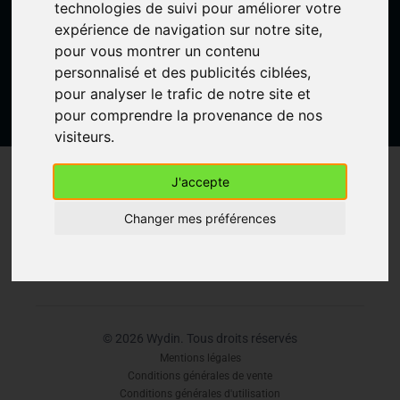
succès.
technologies de suivi pour améliorer votre
expérience de navigation sur notre site,
Créer un compte gratuit
pour vous montrer un contenu
personnalisé et des publicités ciblées,
pour analyser le trafic de notre site et
pour comprendre la provenance de nos
visiteurs.
J'accepte
61 Rue Emeriau, 75015 Paris, France
Accueil
À Propos
Changer mes préférences
Forfaits
FAQ
Blog
Contact
©
2026
Wydin. Tous droits réservés
Mentions légales
Conditions générales de vente
Conditions générales d'utilisation