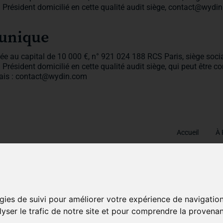
n Président domicilié en cette qualité audit siège, contact@wydi
 unique
ée au capital de 10 000 €, n° 921 024 188 RCS Paris, siège socia
Président domicilié en cette qualité audit siège, qui peut être c
glais : contact@wydin.com
Accueil
À 
Mentions légales
Conditions générales de vente
Cond
gies de suivi pour améliorer votre expérience de navigatio
lyser le trafic de notre site et pour comprendre la provenan