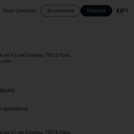
Nous Contacter
Se connecter
S'inscrire
FR
l sis 61 rue Emeriau, 75015 Paris,
n.com
MBOURG
ion européenne
l sis 61 rue Emeriau, 75015 Paris,