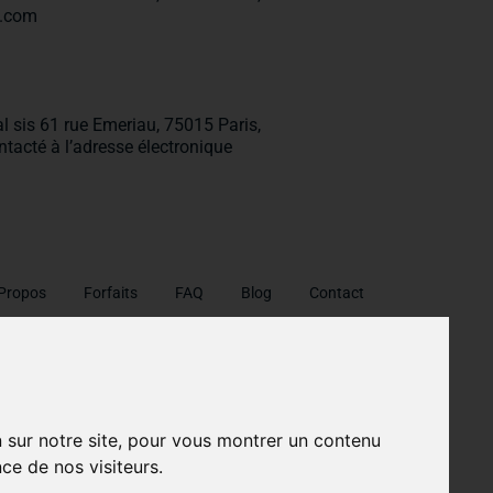
n.com
l sis 61 rue Emeriau, 75015 Paris,
ontacté à l’adresse électronique
Propos
Forfaits
FAQ
Blog
Contact
itions générales d'utilisation
Politique de traitement des données
n sur notre site, pour vous montrer un contenu
ce de nos visiteurs.