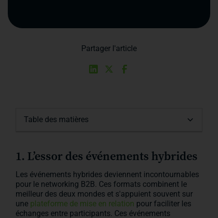
Partager l'article
Table des matières
1. L’essor des événements hybrides
2. L’importance croissante des réseaux
3. L’intelligence artificielle au service du
4. Le networking axé sur la communauté
5. Les partenariats stratégiques
Conclusion
sociaux professionnels
réseautage
1. L’essor des événements hybrides
Les événements hybrides deviennent incontournables
pour le networking B2B. Ces formats combinent le
meilleur des deux mondes et s'appuient souvent sur
une
plateforme de mise en relation
pour faciliter les
échanges entre participants. Ces événements