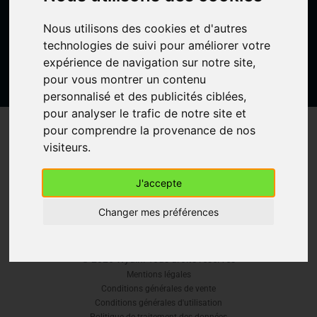
Créer un compte gratuit
Nous utilisons des cookies et d'autres
technologies de suivi pour améliorer votre
expérience de navigation sur notre site,
pour vous montrer un contenu
personnalisé et des publicités ciblées,
pour analyser le trafic de notre site et
pour comprendre la provenance de nos
61 Rue Emeriau, 75015 Paris, France
visiteurs.
Accueil
À Propos
Forfaits
FAQ
J'accepte
Blog
Contact
Changer mes préférences
©
2026
Wydin. Tous droits réservés
Mentions légales
Conditions générales de vente
Conditions générales d'utilisation
Politique de traitement des données