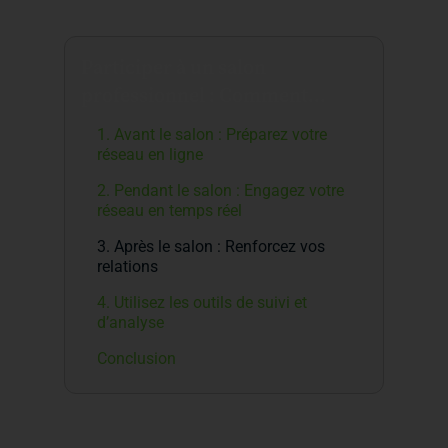
Participer à un salon
professionnel : Comment
maximiser vos retours grâce au
1. Avant le salon : Préparez votre
networking en ligne
réseau en ligne
2. Pendant le salon : Engagez votre
réseau en temps réel
3. Après le salon : Renforcez vos
relations
4. Utilisez les outils de suivi et
d’analyse
Conclusion