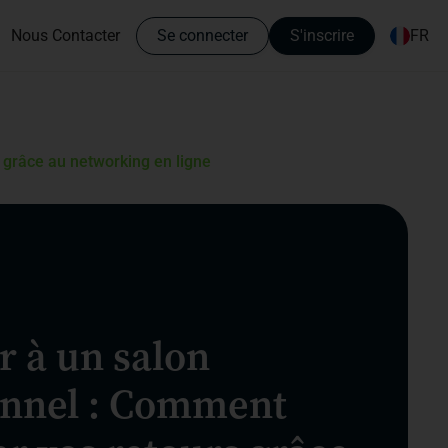
Nous Contacter
Se connecter
S'inscrire
FR
 grâce au networking en ligne
r à un salon
onnel : Comment